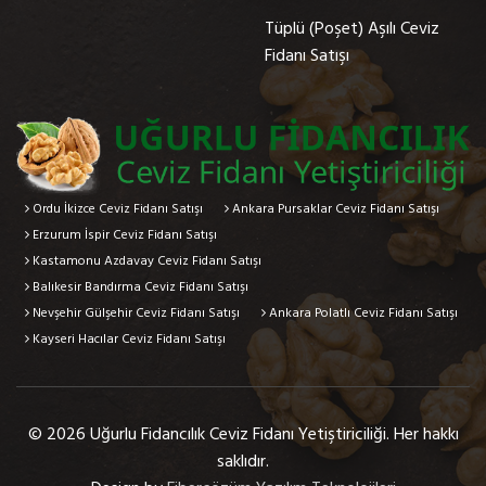
Tüplü (Poşet) Aşılı Ceviz
Fidanı Satışı
Ordu İkizce Ceviz Fidanı Satışı
Ankara Pursaklar Ceviz Fidanı Satışı
Erzurum İspir Ceviz Fidanı Satışı
Kastamonu Azdavay Ceviz Fidanı Satışı
Balıkesir Bandırma Ceviz Fidanı Satışı
Nevşehir Gülşehir Ceviz Fidanı Satışı
Ankara Polatlı Ceviz Fidanı Satışı
Kayseri Hacılar Ceviz Fidanı Satışı
© 2026 Uğurlu Fidancılık Ceviz Fidanı Yetiştiriciliği. Her hakkı
saklıdır.