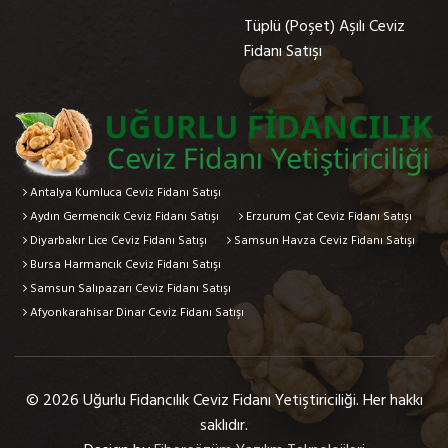
Tüplü (Poşet) Aşılı Ceviz
Fidanı Satışı
Antalya Kumluca Ceviz Fidanı Satışı
Aydın Germencik Ceviz Fidanı Satışı
Erzurum Çat Ceviz Fidanı Satışı
Diyarbakır Lice Ceviz Fidanı Satışı
Samsun Havza Ceviz Fidanı Satışı
Bursa Harmancık Ceviz Fidanı Satışı
Samsun Salıpazarı Ceviz Fidanı Satışı
Afyonkarahisar Dinar Ceviz Fidanı Satışı
© 2026 Uğurlu Fidancılık Ceviz Fidanı Yetiştiriciliği. Her hakkı
saklıdır.