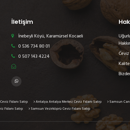
İletişim
Hak
İnebeyli Köyü, Karamürsel Kocaeli
Uğurlu
Hakkı
0 536 734 80 01
Ceviz 
0 507 143 4224
Kalite
Bizde
Ceviz Fidanı Satışı
Antalya Antalya Merkez Ceviz Fidanı Satışı
Samsun Canik 
z Fidanı Satışı
Samsun Vezirköprü Ceviz Fidanı Satışı