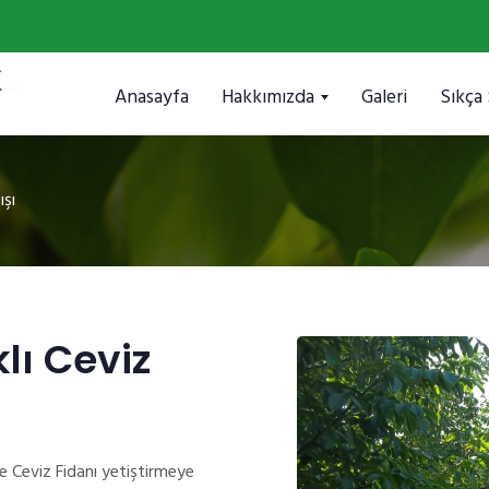
Anasayfa
Hakkımızda
Galeri
Sıkça
ışı
lı Ceviz
e Ceviz Fidanı yetiştirmeye