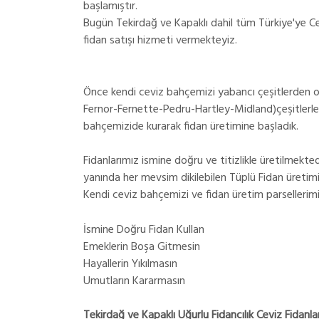
başlamıştır.
Bugün Tekirdağ ve Kapaklı dahil tüm Türkiye'ye C
fidan satışı hizmeti vermekteyiz.
Önce kendi ceviz bahçemizi yabancı çeşitlerden 
Fernor-Fernette-Pedru-Hartley-Midland)çeşitlerle
bahçemizide kurarak fidan üretimine başladık.
Fidanlarımız ismine doğru ve titizlikle üretilmekted
yanında her mevsim dikilebilen Tüplü Fidan üreti
Kendi ceviz bahçemizi ve fidan üretim parsellerimi
İsmine Doğru Fidan Kullan
Emeklerin Boşa Gitmesin
Hayallerin Yıkılmasın
Umutların Kararmasın
Tekirdağ ve Kapaklı Uğurlu Fidancılık Ceviz Fidanlar