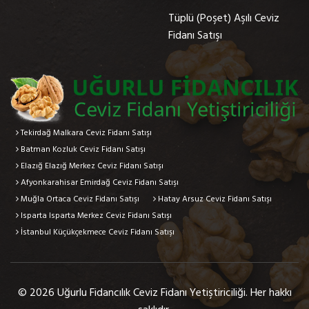
Tüplü (Poşet) Aşılı Ceviz
Fidanı Satışı
Tekirdağ Malkara Ceviz Fidanı Satışı
Batman Kozluk Ceviz Fidanı Satışı
Elazığ Elazığ Merkez Ceviz Fidanı Satışı
Afyonkarahisar Emirdağ Ceviz Fidanı Satışı
Muğla Ortaca Ceviz Fidanı Satışı
Hatay Arsuz Ceviz Fidanı Satışı
Isparta Isparta Merkez Ceviz Fidanı Satışı
İstanbul Küçükçekmece Ceviz Fidanı Satışı
© 2026 Uğurlu Fidancılık Ceviz Fidanı Yetiştiriciliği. Her hakkı