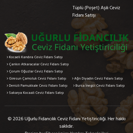
Tüplü (Poşet) Aşılı Ceviz
Fidanı Satışı
Kocaeli Kandıra Ceviz Fidanı Satışı
Çankırı Atkaracalar Ceviz Fidanı Satışı
Çorum Oğuzlar Ceviz Fidanı Satışı
Giresun Çamoluk Ceviz Fidanı Satışı
Ağrı Diyadin Ceviz Fidanı Satışı
Denizli Pamukkale Ceviz Fidanı Satışı
Bursa İnegöl Ceviz Fidanı Satışı
Sakarya Kocaali Ceviz Fidanı Satışı
© 2026 Uğurlu Fidancılık Ceviz Fidanı Yetiştiriciliği. Her hakkı
saklıdır.