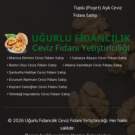
Tüplü (Poşet) Aşılı Ceviz
Fidanı Satışı
Manisa Demirci Ceviz Fidanı Satışı
Sakarya Akyazı Ceviz Fidanı Satışı
Bartın Ulus Ceviz Fidanı Satışı
Adana Saimbeyli Ceviz Fidanı Satışı
Şanlıurfa Haliliye Ceviz Fidanı Satışı
Erzurum Narman Ceviz Fidanı Satışı
Kayseri Sarıoğlan Ceviz Fidanı Satışı
Tekirdağ Hayrabolu Ceviz Fidanı Satışı
© 2026 Uğurlu Fidancılık Ceviz Fidanı Yetiştiriciliği. Her hakkı
saklıdır.