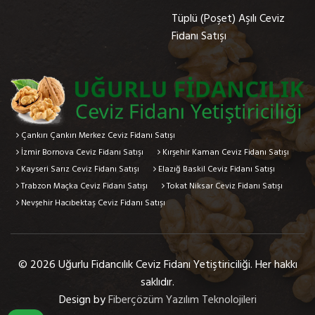
Tüplü (Poşet) Aşılı Ceviz
Fidanı Satışı
Çankırı Çankırı Merkez Ceviz Fidanı Satışı
İzmir Bornova Ceviz Fidanı Satışı
Kırşehir Kaman Ceviz Fidanı Satışı
Kayseri Sarız Ceviz Fidanı Satışı
Elazığ Baskil Ceviz Fidanı Satışı
Trabzon Maçka Ceviz Fidanı Satışı
Tokat Niksar Ceviz Fidanı Satışı
Nevşehir Hacıbektaş Ceviz Fidanı Satışı
© 2026 Uğurlu Fidancılık Ceviz Fidanı Yetiştiriciliği. Her hakkı
saklıdır.
Design by
Fiberçözüm Yazılım Teknolojileri