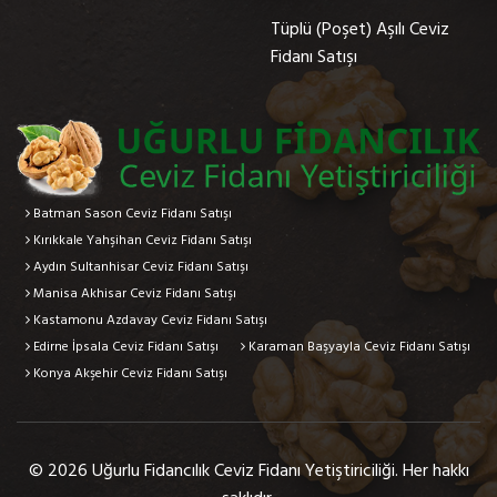
Tüplü (Poşet) Aşılı Ceviz
Fidanı Satışı
Batman Sason Ceviz Fidanı Satışı
Kırıkkale Yahşihan Ceviz Fidanı Satışı
Aydın Sultanhisar Ceviz Fidanı Satışı
Manisa Akhisar Ceviz Fidanı Satışı
Kastamonu Azdavay Ceviz Fidanı Satışı
Edirne İpsala Ceviz Fidanı Satışı
Karaman Başyayla Ceviz Fidanı Satışı
Konya Akşehir Ceviz Fidanı Satışı
© 2026 Uğurlu Fidancılık Ceviz Fidanı Yetiştiriciliği. Her hakkı