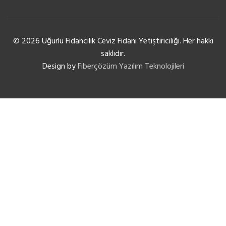
© 2026 Uğurlu Fidancılık Ceviz Fidanı Yetiştiriciliği. Her hakkı
saklıdır.
Design by
Fiberçözüm Yazılım Teknolojileri